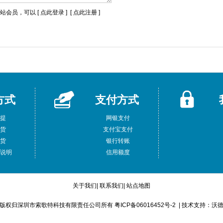
站会员，可以 [
点此登录
] [
点此注册
]
方式
支付方式
自提
网银支付
交货
支付宝支付
交货
银行转账
费说明
信用额度
关于我们
|
联系我们
|
站点地图
版权归深圳市索歌特科技有限责任公司所有 粤ICP备06016452号-2 | 技术支持：
沃