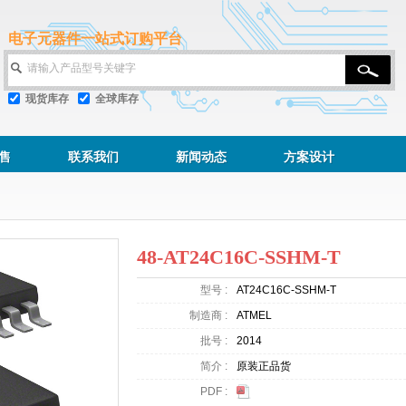
电子元器件一站式订购平台
请输入产品型号关键字
现货库存
全球库存
售
联系我们
新闻动态
方案设计
48-AT24C16C-SSHM-T
型号 :
AT24C16C-SSHM-T
制造商 :
ATMEL
批号 :
2014
简介 :
原装正品货
PDF :