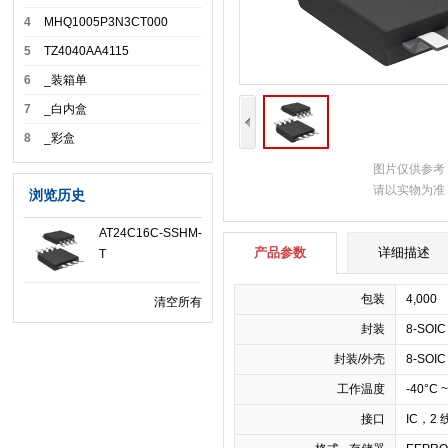
4
MHQ1005P3N3CT000
5
TZ4040AA4115
6
_装箱单
7
_白内盒
8
_彩盒
图片仅供参考
请以实物为准
浏览历史
AT24C16C-SSHM-
产品参数
详细描述
T
包装
4,000
清空所有
封装
8-SOIC
封装/外壳
8-SOI
工作温度
-40°C 
接口
IC，2