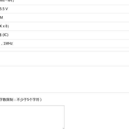
Ms - 串行
 5.5 V
OM
K x 8）
(IC)
z，1MHz
 字数限制：不少于5个字符 )