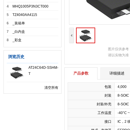
4
MHQ1005P3N3CT000
5
TZ4040AA4115
6
_装箱单
7
_白内盒
8
_彩盒
图片仅供参考
请以实物为准
浏览历史
AT24C64D-SSHM-
产品参数
详细描述
T
包装
4,000
清空所有
封装
8-SOIC
封装/外壳
8-SOI
工作温度
-40°C ~
接口
IC，2