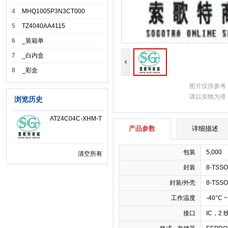
4
MHQ1005P3N3CT000
5
TZ4040AA4115
6
_装箱单
7
_白内盒
8
_彩盒
图片仅供参考
请以实物为准
浏览历史
AT24C04C-XHM-T
产品参数
详细描述
包装
5,000
清空所有
封装
8-TSS
封装/外壳
8-TSS
工作温度
-40°C ~
接口
IC，2