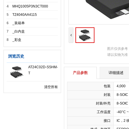
4
MHQ1005P3N3CT000
5
TZ4040AA4115
6
_装箱单
7
_白内盒
8
_彩盒
图片仅供参考
请以实物为准
浏览历史
AT24C02D-SSHM-
产品参数
详细描述
T
包装
4,000
清空所有
封装
8-SOIC
封装/外壳
8-SOI
工作温度
-40°C ~
接口
IC，2