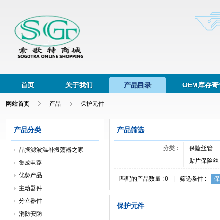
首页
关于我们
产品目录
OEM库存寄
网站首页
产品
保护元件
产品分类
产品筛选
分类 :
保险丝管
晶振滤波温补振荡器之家
贴片保险丝
集成电路
优势产品
匹配的产品数量 :
0
|
筛选条件 :
保
主动器件
分立器件
保护元件
消防安防